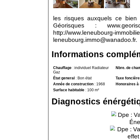
les risques auxquels ce bien 
Géorisques : www.georis
http://www.leneubourg-immobil
leneubourg.immo@wanadoo.fr.
Informations complé
Chauffage
:
individuel Radiateur
Nbre. de cha
Gaz
État general
:
Bon état
Taxe foncière
Année de construction
:
1968
Honoraires à
Surface habitable
:
100 m²
Diagnostics énérgéti