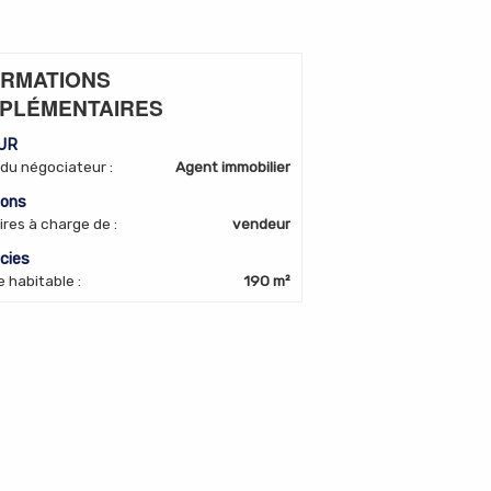
ORMATIONS
PLÉMENTAIRES
LUR
 du négociateur
:
Agent immobilier
ions
ires à charge de
:
vendeur
icies
e habitable
:
190 m²