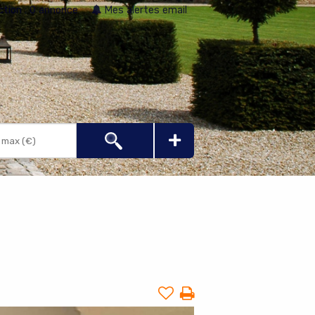
ction :
0 annonce
Mes alertes email
+