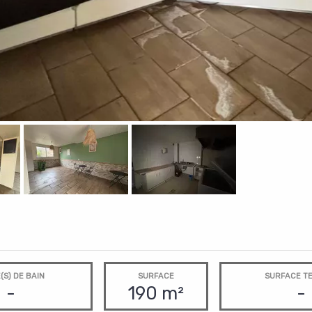
(S) DE BAIN
SURFACE
SURFACE T
-
190 m²
-