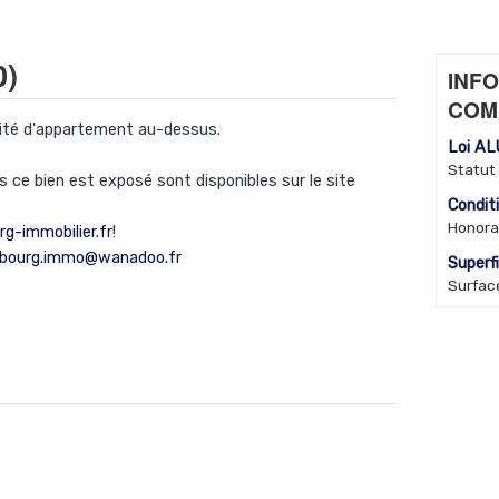
0)
INF
COM
ité d'appartement au-dessus.
Loi A
Statut
s ce bien est exposé sont disponibles sur le site
Condit
Honora
g-immobilier.fr
!
ubourg.immo@wanadoo.fr
Superf
Surfac